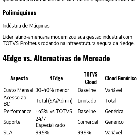
Polimáquinas
Indústria de Máquinas
Líder latino-americana modernizou sua gestão industrial com
TOTVS Protheus rodando na infraestrutura segura da 4edge.
4Edge vs. Alternativas do Mercado
TOTVS
Aspecto
4Edge
Cloud Genérico
Cloud
Custo Mensal
30-40% menor
Baseline
Variável
Acesso ao
Total (SA/Admin)
Limitado
Total
BD
Performance
+45% vs TOTVS
Baseline
Genérica
24/7
Suporte
Comercial
Genérico
Especializado
SLA
99.9%
99.9%
Variável