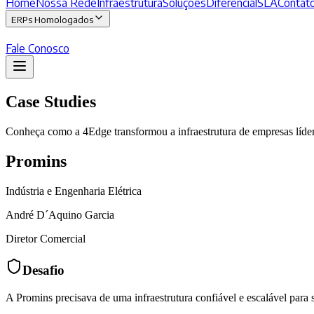
Home
Nossa Rede
Infraestrutura
Soluções
Diferencial
SLA
Contat
ERPs Homologados
Fale Conosco
Case Studies
Conheça como a 4Edge transformou a infraestrutura de empresas líde
Promins
Indústria e Engenharia Elétrica
André D´Aquino Garcia
Diretor Comercial
Desafio
A Promins precisava de uma infraestrutura confiável e escalável para s